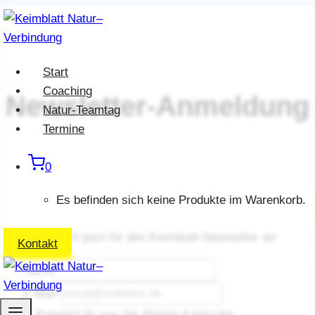
Zum
Inhalt
springen
Start
Coaching
Newsletter-Anmeldung
Natur-Teamtag
Termine
0
Es befinden sich keine Produkte im Warenkorb.
Melde dich jetzt für den Keimblatt-Newsletter an:
Kontakt
Name
E-Mail
*
Kommst du aus der Region Karlsruhe-