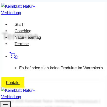
Zum
Inhalt
springen
Start
Coaching
Termine
Natur-Teamtag
Termine
0
Es befinden sich keine Produkte im Warenkorb.
Kontakt
©2023-2026 Keimblatt Natur–Verbindung |
Impressum
|