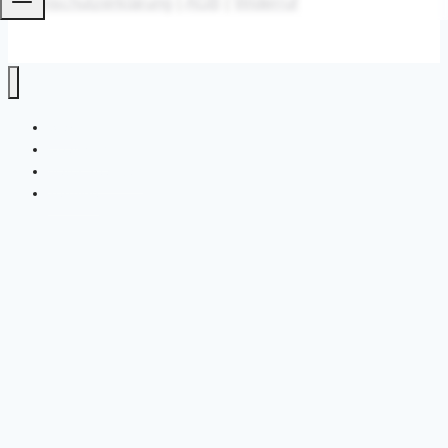
Datenschutzerklärung
|
AGB
|
Widerruf
Start
Coaching
Natur-Teamtag
Termine